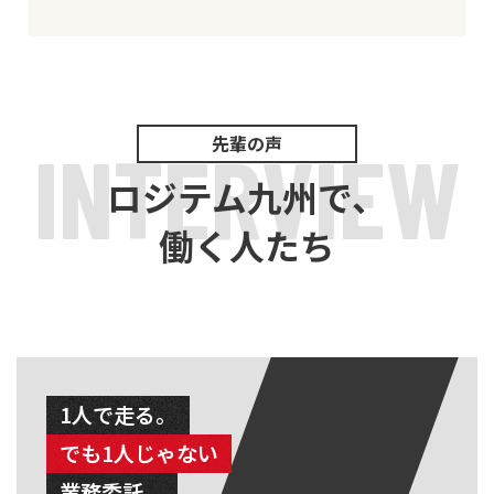
先輩の声
INTERVIEW
ロジテム九州で、
働く人たち
1人で走る。
でも1人じゃない
業務委託。